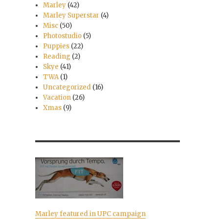
Marley
(42)
Marley Superstar
(4)
Misc
(50)
Photostudio
(5)
Puppies
(22)
Reading
(2)
Skye
(41)
TWA
(1)
Uncategorized
(16)
Vacation
(26)
Xmas
(9)
Marley featured in UPC campaign