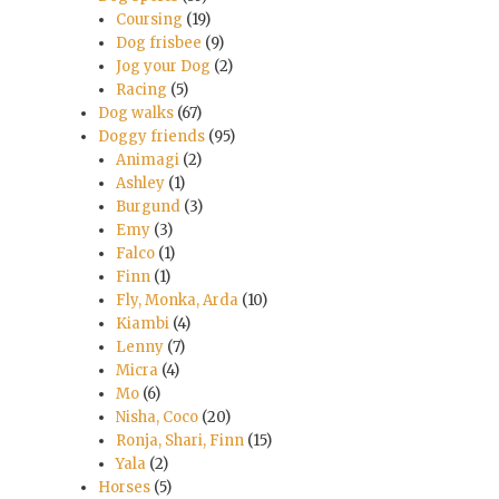
Coursing
(19)
Dog frisbee
(9)
Jog your Dog
(2)
Racing
(5)
Dog walks
(67)
Doggy friends
(95)
Animagi
(2)
Ashley
(1)
Burgund
(3)
Emy
(3)
Falco
(1)
Finn
(1)
Fly, Monka, Arda
(10)
Kiambi
(4)
Lenny
(7)
Micra
(4)
Mo
(6)
Nisha, Coco
(20)
Ronja, Shari, Finn
(15)
Yala
(2)
Horses
(5)