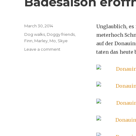
Badesaison eröff
Posted
March 30, 2014
Unglaublich, es
on
Categories
Dog walks
,
Doggy friends
,
meterhoch Schne
Finn
,
Marley
,
Mo
,
Skye
auf der Donauin
on
Leave a comment
taten das heute
Badesaison
eröffnet