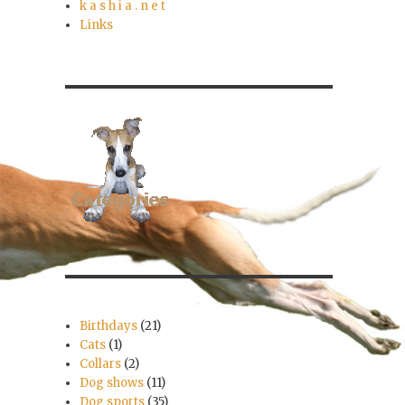
k a s h i a . n e t
Links
r
Birthdays
(21)
Cats
(1)
Collars
(2)
Dog shows
(11)
Dog sports
(35)