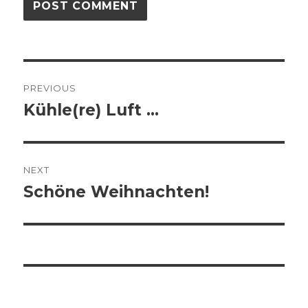
Post
PREVIOUS
navigation
Kühle(re) Luft …
Previous
post:
NEXT
Schöne Weihnachten!
Next
post: