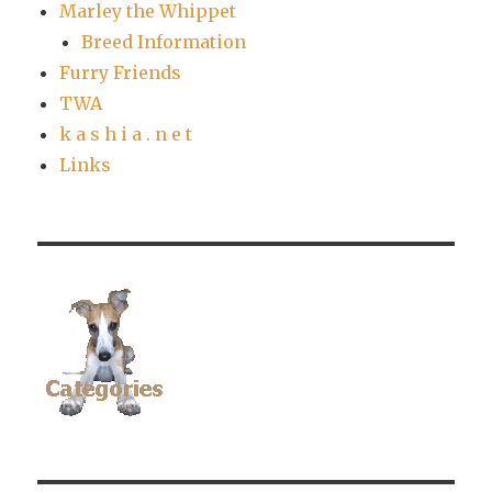
Marley the Whippet
Breed Information
Furry Friends
TWA
k a s h i a . n e t
Links