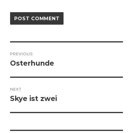
Post
PREVIOUS
navigation
Osterhunde
Previous
post:
NEXT
Skye ist zwei
Next
post: