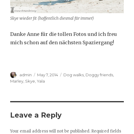
Skye wieder fit (hoffentlich diesmal für immer)
Danke Anne für die tollen Fotos und ich freu
mich schon auf den nächsten Spaziergang!
Author
Posted
Categories
admin
May 7, 2014
Dog walks
,
Doggy friends
,
on
Marley
,
Skye
,
Yala
Leave a Reply
Your email address will not be published.
Required fields