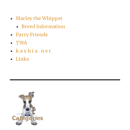
Marley the Whippet
Breed Information
Furry Friends
TWA
k a s h i a . n e t
Links