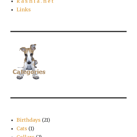
k a s h i a . n e t
Links
Birthdays
(21)
Cats
(1)