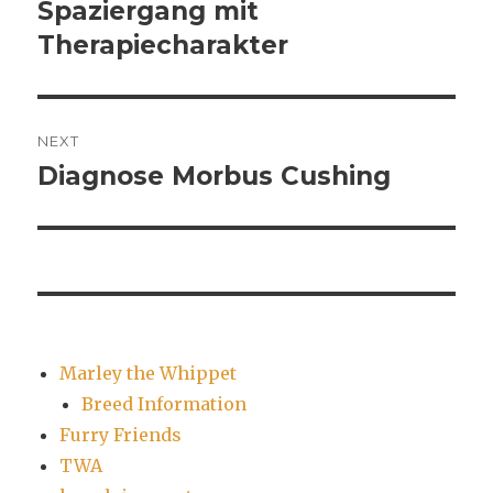
navigation
Spaziergang mit
Previous
post:
Therapiecharakter
NEXT
Diagnose Morbus Cushing
Next
post:
Marley the Whippet
Breed Information
Furry Friends
TWA